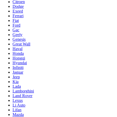
Citroen
Dodge
Exeed
Ferrari
Fiat
Ford
Gac
Geely
Genesis
Great Wall
Haval
Honda
Hongqi
Hyundai
Infiniti
Jaguar
Jeep
Kia
Lada
Lamborghini
Land Rover
Lexus
Li Auto
Lifan
Mazda