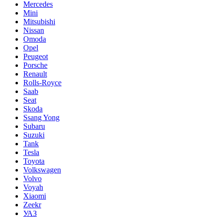
Mercedes
Mini
Mitsubishi
Nissan
Omoda
Opel
Peugeot
Porsche
Renault
Rolls-Royce
Saab
Seat
Skoda
Ssang Yong
Subaru
Suzuki
Tank
Tesla
Toyota
Volkswagen
Volvo
Voyah
Xiaomi
Zeekr
УАЗ