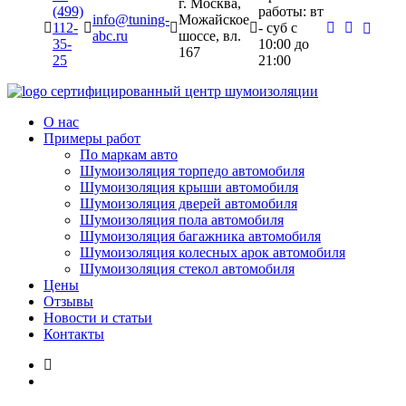
г. Москва,
(499)
работы: вт
info@tuning-
Можайское
112-
- суб c
abc.ru
шоссе, вл.
35-
10:00 до
167
25
21:00
сертифицированный
центр шумоизоляции
О нас
Примеры работ
По маркам авто
Шумоизоляция торпедо автомобиля
Шумоизоляция крыши автомобиля
Шумоизоляция дверей автомобиля
Шумоизоляция пола автомобиля
Шумоизоляция багажника автомобиля
Шумоизоляция колесных арок автомобиля
Шумоизоляция стекол автомобиля
Цены
Отзывы
Новости и статьи
Контакты