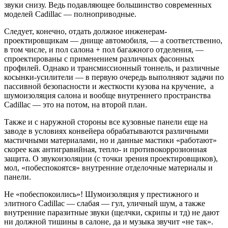
звуки снизу. Ведь подавляющее большинство современных
моделей Cadillac — полноприводные.
Следует, конечно, отдать должное инженерам-
проектировщикам — днище автомобиля, — а соответственно,
в том числе, и пол салона + пол багажного отделения, —
спроектированы с применением различных фасонных
профилей. Однако и трансмиссионный тоннель, и различные
косынки-усилители — в первую очередь выполняют задачи по
пассивной безопасности и жесткости кузова на кручение, а
шумоизоляция салона и вообще внутреннего пространства
Cadillac — это на потом, на второй план.
Также и с наружной стороны все кузовные панели еще на
заводе в условиях конвейера обрабатываются различными
мастичными материалами, но и данные мастики «работают»
скорее как антигравийная, тепло- и противокоррозионная
защита. О звукоизоляции (с точки зрения проектировщиков),
мол, «побеспокоятся» внутренние отделочные материалы и
панели.
Не «побеспокоились»! Шумоизоляция у престижного и
элитного Cadillac — слабая — гул, уличный шум, а также
внутренние паразитные звуки (щелчки, скрипы и тд) не дают
ни должной тишины в салоне, да и музыка звучит «не так».