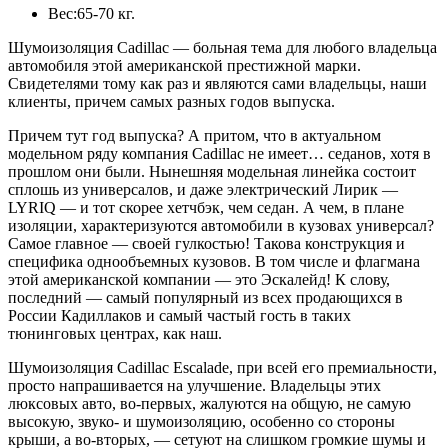
Вес:
65-70 кг.
Шумоизоляция Cadillac — больная тема для любого владельца
автомобиля этой американской престижной марки.
Свидетелями тому как раз и являются сами владельцы, наши
клиенты, причем самых разных годов выпуска.
Причем тут год выпуска? А притом, что в актуальном
модельном ряду компания Cadillac не имеет… седанов, хотя в
прошлом они были. Нынешняя модельная линейка состоит
сплошь из универсалов, и даже электрический Лирик —
LYRIQ — и тот скорее хетчбэк, чем седан. А чем, в плане
изоляции, характеризуются автомобили в кузовах универсал?
Самое главное — своей гулкостью! Такова конструкция и
специфика однообъемных кузовов. В том числе и флагмана
этой американской компании — это Эскалейд! К слову,
последний — самый популярный из всех продающихся в
России Кадиллаков и самый частый гость в таких
тюнинговых центрах, как наш.
Шумоизоляция Cadillac Escalade, при всей его премиальности,
просто напрашивается на улучшение. Владельцы этих
люксовых авто, во-первых, жалуются на общую, не самую
высокую, звуко- и шумоизоляцию, особенно со стороны
крыши, а во-вторых, — сетуют на слишком громкие шумы и