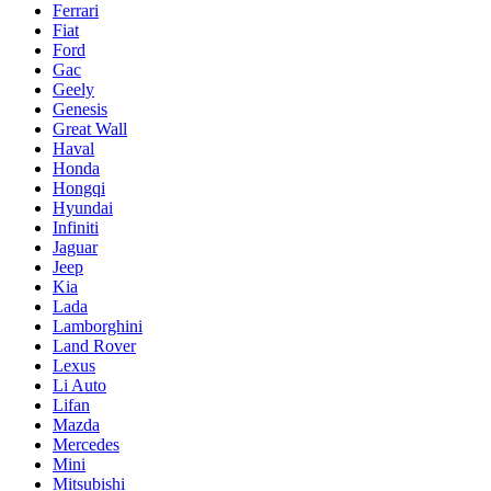
Ferrari
Fiat
Ford
Gac
Geely
Genesis
Great Wall
Haval
Honda
Hongqi
Hyundai
Infiniti
Jaguar
Jeep
Kia
Lada
Lamborghini
Land Rover
Lexus
Li Auto
Lifan
Mazda
Mercedes
Mini
Mitsubishi