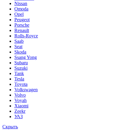
Nissan
Omoda
Opel
Peugeot
Porsche
Renault
Rolls-Royce
Saab
Seat
Skoda
Ssang Yong
Subaru
Suzuki
Tank
Tesla
Toyota
Volkswagen
Volvo
Voyah
Xiaomi
Zeekr
УАЗ
Скрыть