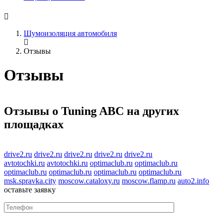
Шумоизоляция автомобиля
Отзывы
Отзывы
Отзывы
о Tuning ABC
на других
площадках
drive2.ru
drive2.ru
drive2.ru
drive2.ru
drive2.ru
avtotochki.ru
avtotochki.ru
optimaclub.ru
optimaclub.ru
optimaclub.ru
optimaclub.ru
optimaclub.ru
optimaclub.ru
msk.spravka.city
moscow.cataloxy.ru
moscow.flamp.ru
auto2.info
оставьте заявку