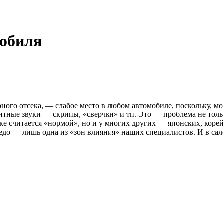
обиля
ого отсека, — слабое место в любом автомобиле, поскольку, мо
зитные звуки — скрипы, «сверчки» и тп. Это — проблема не тол
ке считается «нормой», но и у многих других — японских, корей
до — лишь одна из «зон влияния» наших специалистов. И в сало