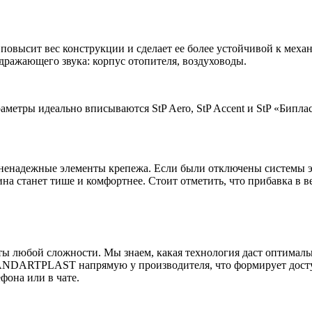
 повысит вес конструкции и сделает ее более устойчивой к мех
дражающего звука: корпус отопителя, воздуховоды.
метры идеально вписываются StP Aero, StP Accent и StP «Бипла
 ненадежные элементы крепежа. Если были отключены системы э
а станет тише и комфортнее. Стоит отметить, что прибавка в ве
 любой сложности. Мы знаем, какая технология даст оптимальн
ANDARTPLAST напрямую у производителя, что формирует досту
фона или в чате.