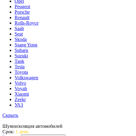
Opel
Peugeot
Porsche
Renault
Rolls-Royce
Saab
Seat
Skoda
Ssang Yong
Subaru
Suzuki
Tank
Tesla
Toyota
Volkswagen
Volvo
Voyah
Xiaomi
Zeekr
УАЗ
Скрыть
Шумоизоляция автомобилей
Срок:
1 день