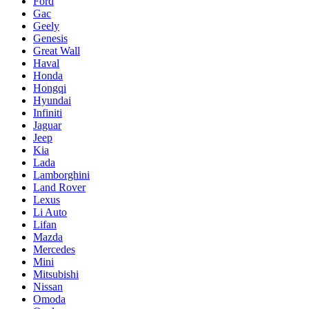
Ford
Gac
Geely
Genesis
Great Wall
Haval
Honda
Hongqi
Hyundai
Infiniti
Jaguar
Jeep
Kia
Lada
Lamborghini
Land Rover
Lexus
Li Auto
Lifan
Mazda
Mercedes
Mini
Mitsubishi
Nissan
Omoda