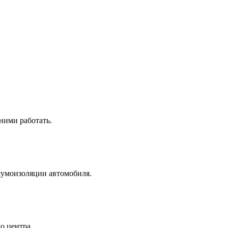
ними работать.
шумоизоляции автомобиля.
го центра