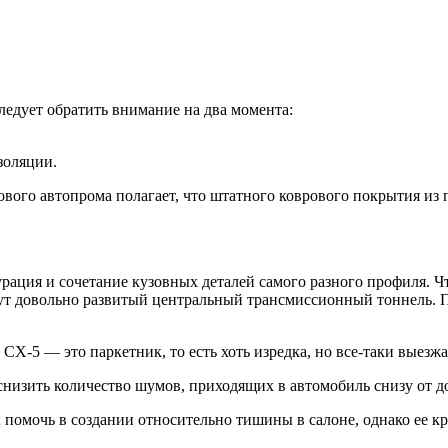
ледует обратить внимание на два момента:
золяции.
го автопрома полагает, что штатного коврового покрытия из п
ация и сочетание кузовных деталей самого разного профиля. Чт
т довольно развитый центральный трансмиссионный тоннель. П
CX-5 — это паркетник, то есть хоть изредка, но все-таки выезж
низить количество шумов, приходящих в автомобиль снизу от д
 помочь в создании относительно тишины в салоне, однако ее к