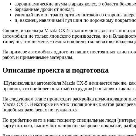
аэродинамические шумы в арках колес, в области боковых
барабанные дроби от дождя;
уличный шум от транспортных потоков со стороны двере
и, наконец, навязчивый гул шин по дорожному покрыти
Словом, владельцы Mazda CX-5 закономерно являются постоян
автомобили не только японского производства, но и Владивосто
тише, но, тем не мене, «темпы и количество визитов» владельц
На примере автомобиля одного из наших постоянных клиентов,
работ, и применяемые материалы.
Описание проекта и подготовка
Шумоизоляция автомобиля Mazda CX-5 начинается так же, как 
правило, это наиболее опытный сотрудник) составляет так назы
На следующем этапе происходит раскройка шумоизоляционных 
Mazda CX-5. Некоторые из этих изоляционных матов разогрева
подобных разогревах не нуждаются.
По прибытию авто в наш техцентр специальные люди (интерье
карту потолка, вынимают напольное ковровое покрытие, разбир
Все вскрытые металлические поверхности очищаются от грязи/