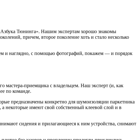
 «Азбука Тюнинга». Нашим экспертам хорошо знакомы
околений, причем, второе поколение хоть и стало несколько
жем и наглядно, с помощью фотографий, покажем — и порядок
о мастера-приемщика с владельцем. Наш эксперт (и, как
ее по команде.
орые предназначены конкретно для шумоизоляции паркетника
 а некоторые имеют свой собственный клеевой слой и в
ынимают сидения и прилагающиеся к ним устройства, снимают
ы плотно без зазоров и проплешин прилегли-приклеились-