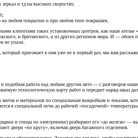
 зеркал и тд на высоких скоростях;
й;
ю на любом покрытии и при любом типе покрышек.
ными клиентами таких установочных центров, как наше ателье
кского, и британского, и из других регионов мира. И — обоих п
ев не упали.
 который приезжает к нам уже не в первый раз, мы вам расска
и подобная работа над любым другим авто — с разговоров нашег
ваемую технологическую карту работ и передает наряд-заказ дал
матов и материалов по специальным выкройкам и лекалам, кот
ются в специальной печи до рабочей «посадочной» температуры,
рщики и спецы по электронике) разбирают его «до железа» — в
ают двери «по кругу», включая дверь багажного отделения.
пыли и обезжириваются. Делается это для того, чтобы изолятор