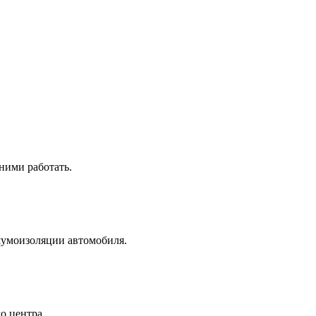
ними работать.
шумоизоляции автомобиля.
го центра