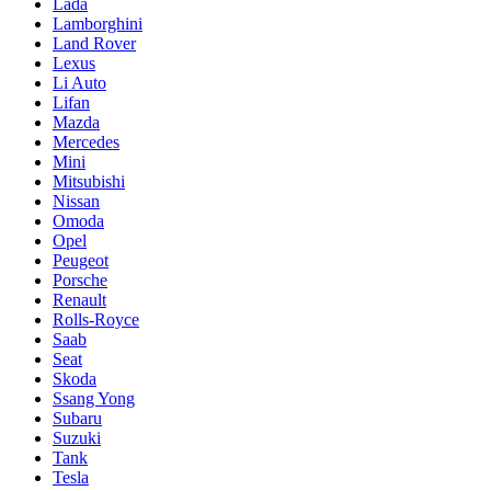
Lada
Lamborghini
Land Rover
Lexus
Li Auto
Lifan
Mazda
Mercedes
Mini
Mitsubishi
Nissan
Omoda
Opel
Peugeot
Porsche
Renault
Rolls-Royce
Saab
Seat
Skoda
Ssang Yong
Subaru
Suzuki
Tank
Tesla