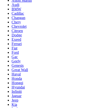
Aston Martin
Audi
BMW
Cadillac
Changan
Chery
Chevrolet
Citroen
Dodge
Exeed
Ferrari
Fiat
Ford
Gac
Geely
Genesis
Great Wall
Haval
Honda
Hongqi
Hyundai
Infiniti
Jaguar
Jeep
Kia