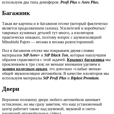
используем два типа демпферов:
Profi Plus
и
Aero Plus.
Багажник
Такая же картина и в багажном отсеке (который фактически
является продолжением салона). Усилителей и коробчатых/
тавровых кузовных деталей тут много, а изоляторов
практически никаких, поэтому вопрос с шумоизоляцией
Mitsubishi Pajero — весьма и весьма разносторонний.
Пол в багажном отсеке мы покрываем двумя слоями
материалов
StP Aero+
и
StP Black Ton
, которые наилучшим
образом справляются с этой задачей.
Крышку багажника
мы
проклеиваем в три слоя; не меньше внимания уделяем и
задним колесным аркам
, это довольно «слабые звенья»
общей звукоизоляции автомобиля. В качестве изоляторов мы
используем материалы
StP Profi Plus
и
Biplast Premium
.
Двери
Верхнюю половину двери любого автомобиля занимает
остекление, но мы сразу заметим, что наш установочный
центр работает также над шумовой, звуковой и свето-
изоляцией автомобильных стёкол.