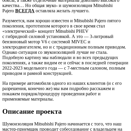
боксы, а также отделочные материалы довольно высокого
качества… Но общая звуко- и шумоизоляция Mitsubishi
Pajero
ВСЕГДА
оставляла желать лучшего.
Разумеется, нам хорошо известен и Mitsubishi Pajero пятого
поколения, прототипом которого в свое время стал
«электрический» концепт Mitsubishi PHEV
с гибридной силовой установкой. А это — 3-литровый
бензиновый мотор V6 с системой MIVEC и
электродвигателем, но и с традиционным полным приводом.
Однако ситуация со звукоизоляцией лучше не стала.
Подобную картину мы наблюдали и во всех предыдущих
поколениях, а также видим ее и сейчас в последней генерации
2022-2023 модельного года — с 7-местным салоном, полным
приводом и рамной конструкцией.
На примере автомобиля одного из наших клиентов (и с его
разрешения, конечно же) мы вам подробно расскажем и
покажем порядок/процедуру проведения работ и
применяемые материалы.
Описание проекта
Шумоизоляция Mitsubishi Pajero начинается с того, что наш
мастер-приемщик проводит собеседование с владельцем на