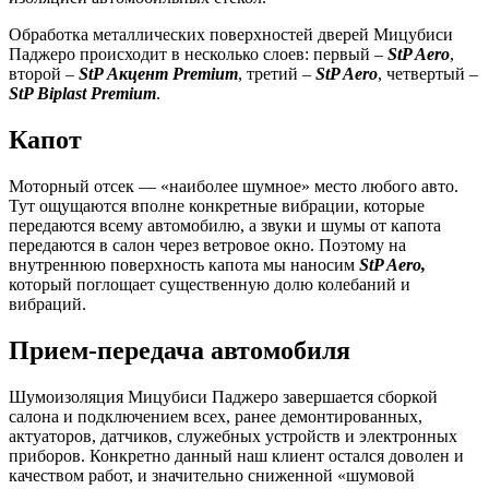
Обработка металлических поверхностей дверей Мицубиси
Паджеро происходит в несколько слоев: первый –
StP Aero
,
второй –
StP Акцент Premium
, третий –
StP Aero
, четвертый –
StP Biplast Premium
.
Капот
Моторный отсек — «наиболее шумное» место любого авто.
Тут ощущаются вполне конкретные вибрации, которые
передаются всему автомобилю, а звуки и шумы от капота
передаются в салон через ветровое окно. Поэтому на
внутреннюю поверхность капота мы наносим
StP Aero,
который поглощает существенную долю колебаний и
вибраций.
Прием-передача автомобиля
Шумоизоляция Мицубиси Паджеро завершается сборкой
салона и подключением всех, ранее демонтированных,
актуаторов, датчиков, служебных устройств и электронных
приборов. Конкретно данный наш клиент остался доволен и
качеством работ, и значительно сниженной «шумовой