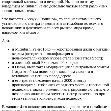
спортивный костюм, но и вечерний. Именно поэтому
владельцы Mitsubishi Pajero довольно частые гости различных
тюнинговых ателье.
Что касается «Азбуки Тюнинга», то специалистам нашего
установочного центра знакомы эти автомобили во всех его
поколениях и фактически со всех рынков мира кроме,
наверное, китайского.
А это:
и Mitsubishi PajeroTogo — короткобазный джип с мягким
верхом (позднее эта модификация в
цельнометаллическом кузове стала называться Sport);
и длиннобазный Exe начала 90-х годов
и Osaka, была такая модификация с центральным замком
(тогда это была новинка), с кожаным салоном и
вставками из ценных пород дерева;
и его третье поколение начала 2000-х, когда
производитель избавился от заднего моста и торсионной
подвески, а также применил интегрированную раму, что
позволило инженерам опустить центр тяжести, но при
этом увеличить клиренс и хода подвесок.
В машине 4-го поколения появились выдвижные и потайные