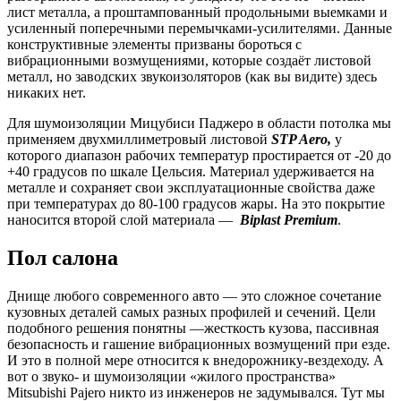
лист металла, а проштампованный продольными выемками и
усиленный поперечными перемычками-усилителями. Данные
конструктивные элементы призваны бороться с
вибрационными возмущениями, которые создаёт листовой
металл, но заводских звукоизоляторов (как вы видите) здесь
никаких нет.
Для шумоизоляции Мицубиси Паджеро в области потолка мы
применяем двухмиллиметровый листовой
STP Aero,
у
которого диапазон рабочих температур простирается от -20 до
+40 градусов по шкале Цельсия. Материал удерживается на
металле и сохраняет свои эксплуатационные свойства даже
при температурах до 80-100 градусов жары. На это покрытие
наносится второй слой материала —
Biplast Premium
.
Пол салона
Днище любого современного авто — это сложное сочетание
кузовных деталей самых разных профилей и сечений. Цели
подобного решения понятны —жесткость кузова, пассивная
безопасность и гашение вибрационных возмущений при езде.
И это в полной мере относится к внедорожнику-вездеходу. А
вот о звуко- и шумоизоляции «жилого пространства»
Mitsubishi Pajero никто из инженеров не задумывался. Тут мы