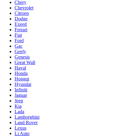
Chery
Chevrolet
Citroen
Dodge
Exeed
Ferrari
Fiat
Ford
Gac
Geely
Genesis
Great Wall
Haval
Honda
Hongqi
Hyundai
Infiniti
Jaguar
Jeep
Kia
Lada
Lamborghini
Land Rover
Lexus
Li Auto