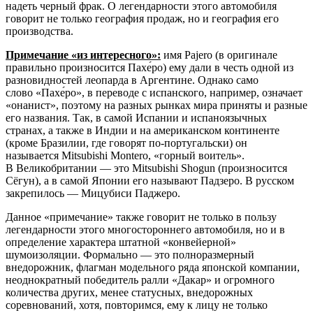
надеть черный фрак. О легендарности этого автомобиля
говорит не только география продаж, но и география его
производства.
Примечание «из интересного»:
имя Pajero (в оригинале
правильно произносится Пахе́ро) ему дали в честь одной из
разновидностей леопарда в Аргентине. Однако само
слово «Пахе́ро», в переводе с испанского, например, означает
«онанист», поэтому на разных рынках мира приняты и разные
его названия. Так, в самой Испании и испаноязычных
странах, а также в Индии и на американском континенте
(кроме Бразилии, где говорят по-португальски) он
называется Mitsubishi Montero, «горный воитель».
В Великобритании — это Mitsubishi Shogun (произносится
Сёгун), а в самой Японии его называют Падзеро. В русском
закрепилось — Мицубиси Паджеро.
Данное «примечание» также говорит не только в пользу
легендарности этого многостороннего автомобиля, но и в
определение характера штатной «конвейерной»
шумоизоляции. Формально — это полноразмерный
внедорожник, флагман модельного ряда японской компании,
неоднократный победитель ралли «Дакар» и огромного
количества других, менее статусных, внедорожных
соревнований, хотя, повторимся, ему к лицу не только