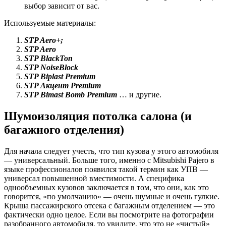
выбор зависит от вас.
Используемые материалы:
STP Aero+;
STP Aero
STP BlackTon
STP NoiseBlock
STP Biplast Premium
STP Акцент Premium
STP Bimast Bomb Premium
… и другие.
Шумоизоляция потолка салона (и
багажного отделения)
Для начала следует учесть, что тип кузова у этого автомобиля
— универсальный. Больше того, именно с Mitsubishi Pajero в
языке профессионалов появился такой термин как УПВ —
универсал повышенной вместимости. А специфика
однообъемных кузовов заключается в том, что они, как это
говорится, «по умолчанию» — очень шумные и очень гулкие.
Крыша пассажирского отсека с багажным отделением — это
фактически одно целое. Если вы посмотрите на фотографии
разобранного автомобиля, то увидите, что это не «чистый»