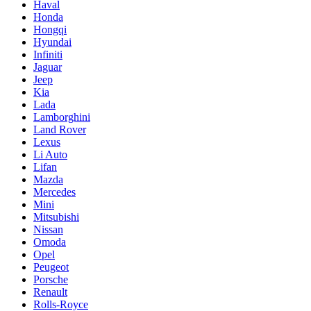
Haval
Honda
Hongqi
Hyundai
Infiniti
Jaguar
Jeep
Kia
Lada
Lamborghini
Land Rover
Lexus
Li Auto
Lifan
Mazda
Mercedes
Mini
Mitsubishi
Nissan
Omoda
Opel
Peugeot
Porsche
Renault
Rolls-Royce