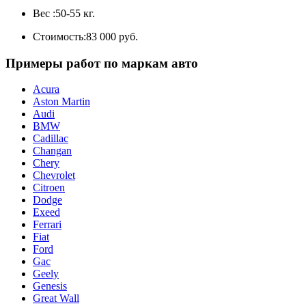
Вес :
50-55 кг.
Стоимость:
83 000 руб.
Примеры работ по маркам авто
Acura
Aston Martin
Audi
BMW
Cadillac
Changan
Chery
Chevrolet
Citroen
Dodge
Exeed
Ferrari
Fiat
Ford
Gac
Geely
Genesis
Great Wall