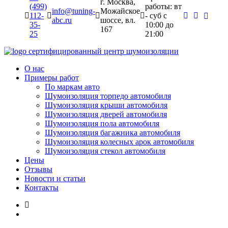
г. Москва,
(499)
работы: вт
info@tuning-
Можайское
112-
- суб c
abc.ru
шоссе, вл.
35-
10:00 до
167
25
21:00
сертифицированный
центр шумоизоляции
О нас
Примеры работ
По маркам авто
Шумоизоляция торпедо автомобиля
Шумоизоляция крыши автомобиля
Шумоизоляция дверей автомобиля
Шумоизоляция пола автомобиля
Шумоизоляция багажника автомобиля
Шумоизоляция колесных арок автомобиля
Шумоизоляция стекол автомобиля
Цены
Отзывы
Новости и статьи
Контакты