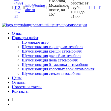
г. Москва,
(499)
работы: вт
info@tuning-
Можайское
112-
- суб c
abc.ru
шоссе, вл.
35-
10:00 до
167
25
21:00
сертифицированный
центр шумоизоляции
О нас
Примеры работ
По маркам авто
Шумоизоляция торпедо автомобиля
Шумоизоляция крыши автомобиля
Шумоизоляция дверей автомобиля
Шумоизоляция пола автомобиля
Шумоизоляция багажника автомобиля
Шумоизоляция колесных арок автомобиля
Шумоизоляция стекол автомобиля
Цены
Отзывы
Новости и статьи
Контакты