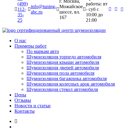
г. Москва,
(499)
работы: вт
info@tuning-
Можайское
112-
- суб c
abc.ru
шоссе, вл.
35-
10:00 до
167
25
21:00
сертифицированный
центр шумоизоляции
О нас
Примеры работ
По маркам авто
Шумоизоляция торпедо автомобиля
Шумоизоляция крыши автомобиля
Шумоизоляция дверей автомобиля
Шумоизоляция пола автомобиля
Шумоизоляция багажника автомобиля
Шумоизоляция колесных арок автомобиля
Шумоизоляция стекол автомобиля
Цены
Отзывы
Новости и статьи
Контакты